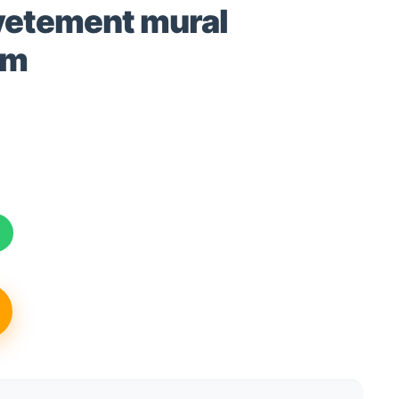
êvetement mural
5m
x
tuel
 :