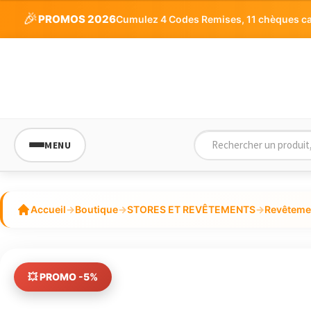
initial
actuel
🎉
PROMOS 2026
Cumulez 4 Codes Remises, 11 chèques cade
était :
est :
86,58€.
82,25€.
MENU
Accueil
→
Boutique
→
STORES ET REVÊTEMENTS
→
Revêtemen
💥 PROMO -5%