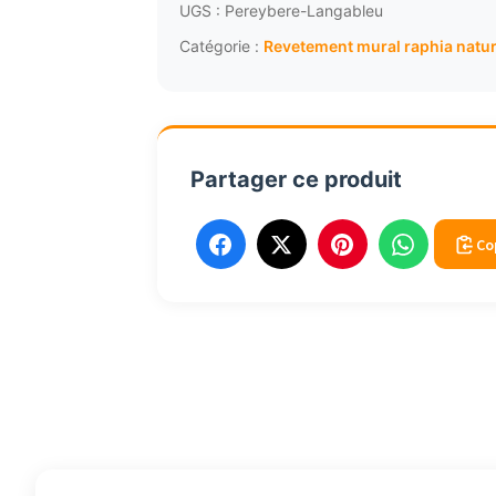
86,58€.
82
rêvetement
UGS :
Pereybere-Langableu
mural
Catégorie :
Revetement mural raphia natur
écologique
Bleu
5m
Partager ce produit
Co