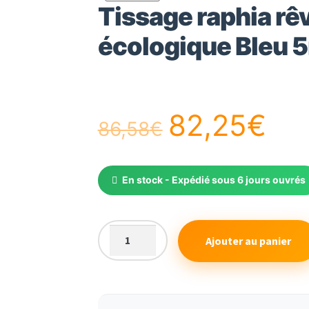
Tissage raphia r
écologique Bleu 
Le
Le
82,25
€
86,58
€
prix
pri
En stock - Expédié sous 6 jours ouvrés
initial
ac
Ajouter au panier
quantité
était :
est
de
Tissage
raphia