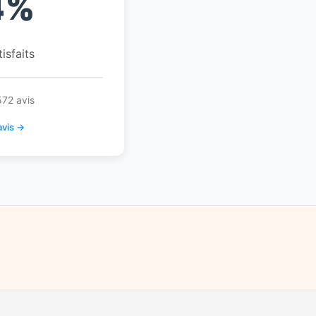
4%
tisfaits
572 avis
avis →