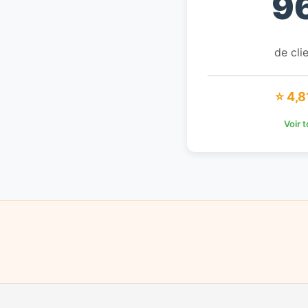
9
de clie
⭐ 4,8
Voir 