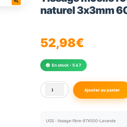
naturel 3x3mm 
🔍
52,98
€
En stock - 5 à 7
Ajouter au panier
quantité
de
Tissage
moelle
rotin
UGS :
tissage-fibre-97X500-Lavande