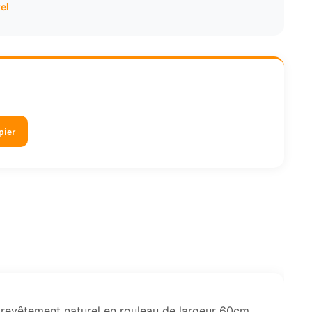
el
pier
 revêtement naturel en rouleau de largeur 60cm