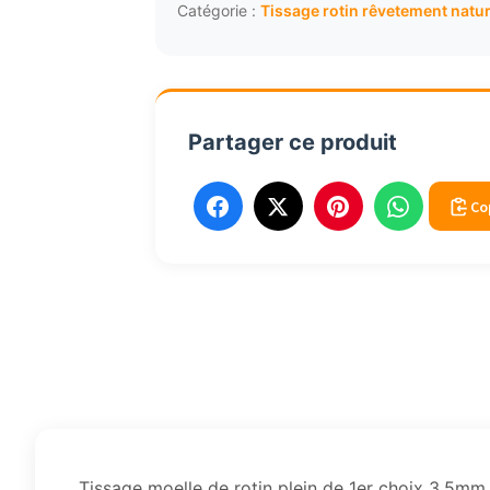
plein
Catégorie :
Tissage rotin rêvetement natur
1er
choix
naturel
3x3mm
Partager ce produit
60cm
Co
Tissage moelle de rotin plein de 1er choix 3.5mm