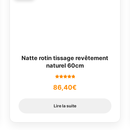
Natte rotin tissage revêtement
naturel 60cm
Note
5.00
sur
86,40
€
5
Lire la suite