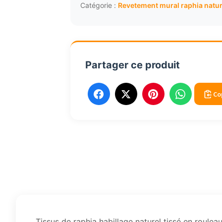
naturel
Catégorie :
Revetement mural raphia natur
120x25m
losanges
bordeaux
Partager ce produit
Co
Tissus de raphia habillage naturel tissé en rou