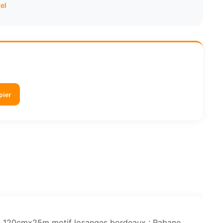
el
pier
leau 120cmx25m motif losanges bordeaux : Rabane