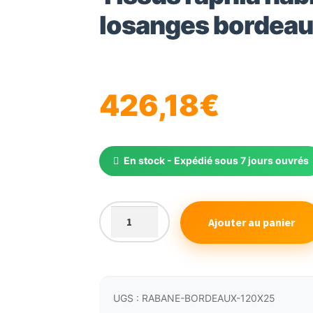
losanges bordea
426,18
€
En stock - Expédié sous 7 jours ouvrés
Ajouter au panier
quantité
de
Tissus
raphia
habillage
UGS :
RABANE-BORDEAUX-120X25