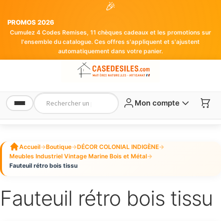
🎉
PROMOS 2026
Cumulez 4 Codes Remises, 11 chèques cadeaux et les promotions sur
l'ensemble du catalogue. Ces offres s'appliquent et s'ajustent
automatiquement dans votre panier.
Mon compte
Accueil
→
Boutique
→
DÉCOR COLONIAL INDIGÈNE
→
Meubles Industriel Vintage Marine Bois et Métal
→
Fauteuil rétro bois tissu
Fauteuil rétro bois tissu