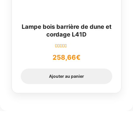
Lampe bois barrière de dune et
cordage L41D
Note
5.00
sur
258,66
€
5
Ajouter au panier