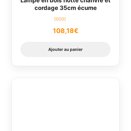
Lampe en bois flotté chanvre et
cordage 35cm écume
Note
5.00
sur
108,18
€
5
Ajouter au panier