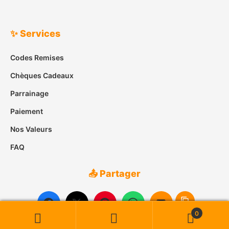
✨ Services
Codes Remises
Chèques Cadeaux
Parrainage
Paiement
Nos Valeurs
FAQ
📤 Partager
0
Recherche
Recherche