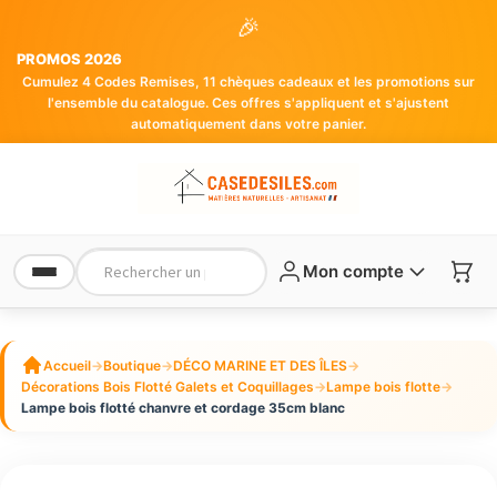
🎉
PROMOS 2026
Cumulez 4 Codes Remises, 11 chèques cadeaux et les promotions sur
l'ensemble du catalogue. Ces offres s'appliquent et s'ajustent
automatiquement dans votre panier.
Mon compte
Accueil
→
Boutique
→
DÉCO MARINE ET DES ÎLES
→
Décorations Bois Flotté Galets et Coquillages
→
Lampe bois flotte
→
Lampe bois flotté chanvre et cordage 35cm blanc