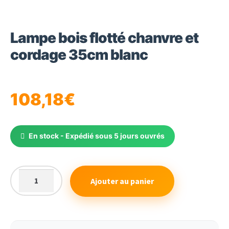
Lampe bois flotté chanvre et
cordage 35cm blanc
108,18
€
En stock - Expédié sous 5 jours ouvrés
Ajouter au panier
quantité
de
Lampe
bois