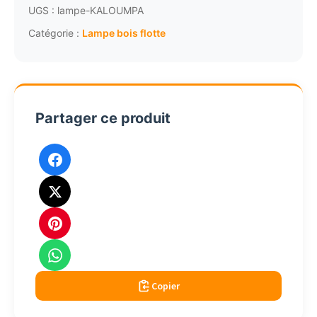
flotté
UGS :
lampe-KALOUMPA
chanvre
Catégorie :
Lampe bois flotte
et
cordage
35cm
blanc
Partager ce produit
Copier