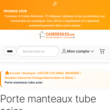
🎉
PROMOS 2026
Cumulez 4 Codes Remises, 11 chèques cadeaux et les promotions sur
l'ensemble du catalogue. Ces offres s'appliquent et s'ajustent
automatiquement dans votre panier.
Mon compte
Accueil
→
Boutique
→
DÉCOR COLONIAL INDIGÈNE
→
Meubles Industriel Vintage Marine Bois et Métal
→
Porte manteaux tube acier
Porte manteaux tube