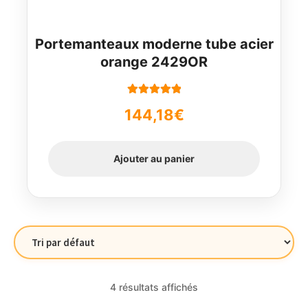
Portemanteaux moderne tube acier
orange 2429OR
Note
5.00
sur
144,18
€
5
Ajouter au panier
4 résultats affichés