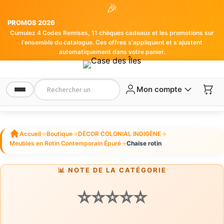
🎉
PROMOS 2026
Cumulez 4 Codes Remises, 11 chèques cadeaux et les promotions sur
l'ensemble du catalogue. Ces offres s'appliquent et s'ajustent
automatiquement dans votre panier.
Mon compte
Accueil
→
Boutique
→
DÉCOR COLONIAL INDIGÈNE
→
Meubles en Rotin Contemporain Épuré
→
Chaise rotin
📊 NOTE DE LA CATÉGORIE
⭐⭐⭐⭐⭐