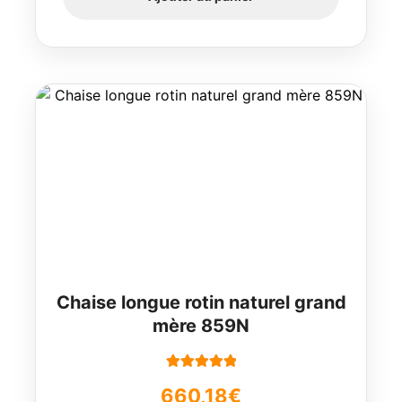
Chaise longue rotin naturel grand
mère 859N
Note
5.00
sur
660,18
€
5