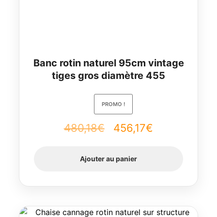
Banc rotin naturel 95cm vintage
tiges gros diamètre 455
PROMO !
480,18
€
Le
456,17
€
Le
prix
prix
Ajouter au panier
initial
actuel
était :
est :
480,18€.
456,17€.