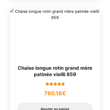
Chaise longue rotin grand mère
patinée vieilli 859
Note
5.00
sur
780,18
€
5
Ajouter au panier