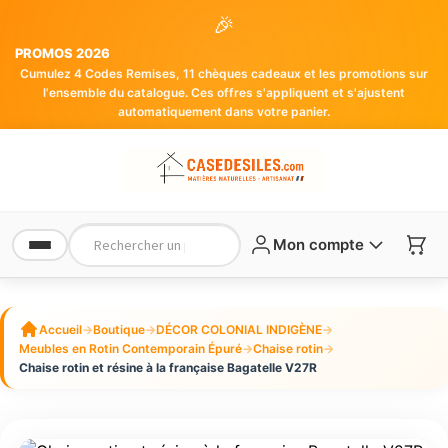
🎉
PROMOS 2026
Cumulez 4 Codes Remises, 11 chèques cadeaux et les promotions sur
l'ensemble du catalogue. Ces offres s'appliquent et s'ajustent
automatiquement dans votre panier.
Mon compte
Accueil
→
Boutique
→
DÉCOR COLONIAL INDIGÈNE
→
Meubles en Rotin Contemporain Épuré
→
Chaise rotin
→
Chaise rotin et résine à la française Bagatelle V27R