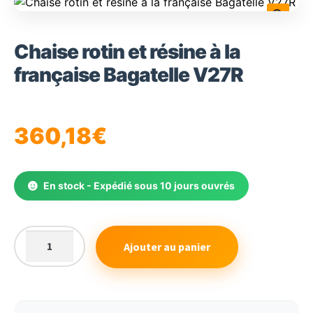
🔍
Chaise rotin et résine à la
française Bagatelle V27R
360,18
€
En stock - Expédié sous 10 jours ouvrés
Ajouter au panier
quantité
de
Chaise
rotin