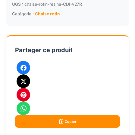
et
UGS :
chaise-rotin-resine-CDI-V27R
résine
Catégorie :
Chaise rotin
à
la
française
Bagatelle
Partager ce produit
V27R
Copier