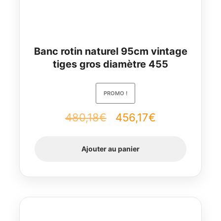
Banc rotin naturel 95cm vintage
tiges gros diamètre 455
PROMO !
Le
Le
480,18
€
456,17
€
prix
prix
Ajouter au panier
initial
actuel
était :
est :
480,18€.
456,17€.