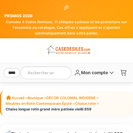
🎉
PROMOS 2026
Cumulez 4 Codes Remises, 11 chèques cadeaux et les promotions sur
l'ensemble du catalogue. Ces offres s'appliquent et s'ajustent
automatiquement dans votre panier.
Mon compte
Accueil
→
Boutique
→
DÉCOR COLONIAL INDIGÈNE
→
Meubles en Rotin Contemporain Épuré
→
Chaise rotin
→
Chaise longue rotin grand mère patinée vieilli 859