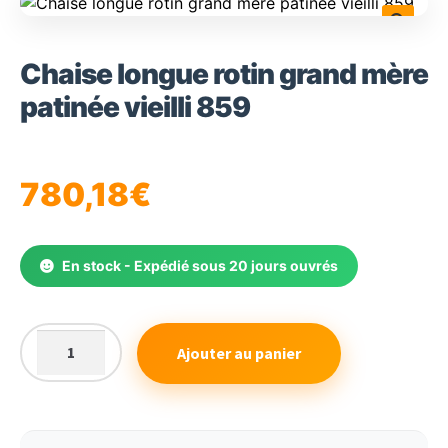
🔍
Chaise longue rotin grand mère
patinée vieilli 859
780,18
€
En stock - Expédié sous 20 jours ouvrés
Ajouter au panier
quantité
de
Chaise
longue