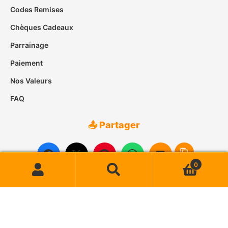
Codes Remises
Chèques Cadeaux
Parrainage
Paiement
Nos Valeurs
FAQ
📤 Partager
0
Recherche
Recherche
pour :
© 2007-2026
Case des Îles
• Tous droits réservés