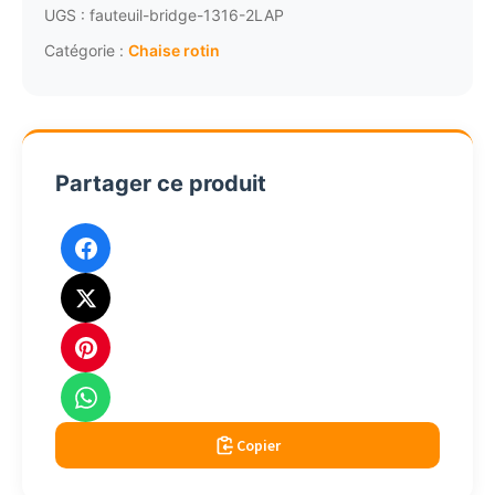
rotin
UGS :
fauteuil-bridge-1316-2LAP
grand
Catégorie :
Chaise rotin
mère
patinée
vieilli
859
Partager ce produit
Copier