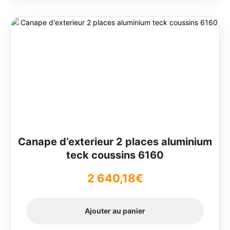
1
1
200,00€.
128,00€.
Canape d’exterieur 2 places aluminium
teck coussins 6160
2 640,18
€
Ajouter au panier