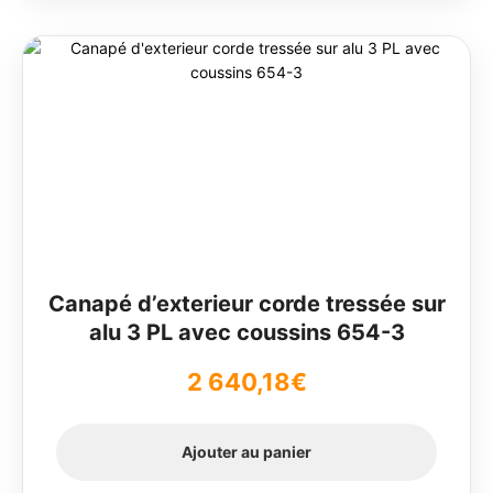
1
1
200,00€.
128,00€.
Canapé d’exterieur corde tressée sur
alu 3 PL avec coussins 654-3
2 640,18
€
Ajouter au panier