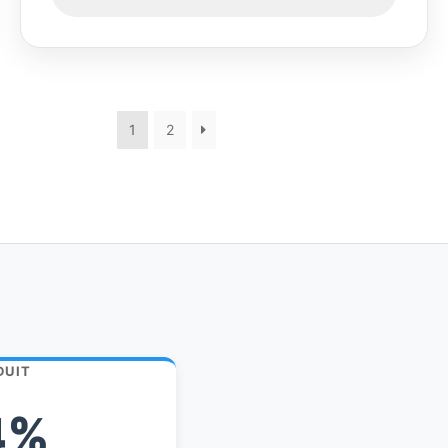
1
2
DUIT
4%