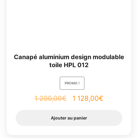
Canapé aluminium design modulable
toile HPL 012
PROMO !
1 200,00
€
Le
1 128,00
€
Le
prix
prix
Ajouter au panier
initial
actuel
était :
est :