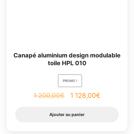
Canapé aluminium design modulable
toile HPL 010
PROMO !
1 200,00
€
Le
1 128,00
€
Le
prix
prix
Ajouter au panier
initial
actuel
était :
est :