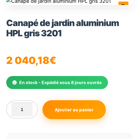
🔍
Canapé de jardin aluminium
HPL gris 3201
2 040,18
€
En stock - Expédié sous 8 jours ouvrés
Ajouter au panier
quantité
de
Canapé
de