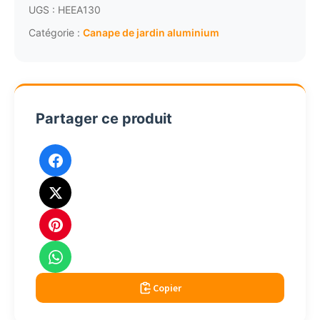
jardin
UGS :
HEEA130
aluminium
Catégorie :
Canape de jardin aluminium
HPL
gris
3201
Partager ce produit
Copier