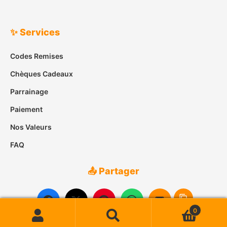
✨ Services
Codes Remises
Chèques Cadeaux
Parrainage
Paiement
Nos Valeurs
FAQ
📤 Partager
0
Recherche
Recherche