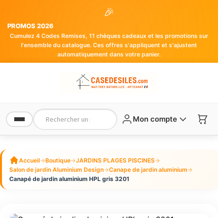
🎉
PROMOS 2026
Cumulez 4 Codes Remises, 11 chèques cadeaux et les promotions sur
l'ensemble du catalogue. Ces offres s'appliquent et s'ajustent
automatiquement dans votre panier.
Mon compte
Accueil
→
Boutique
→
JARDINS PLAGES PISCINES
→
Salon de jardin Aluminium Design
→
Canape de jardin aluminium
→
Canapé de jardin aluminium HPL gris 3201