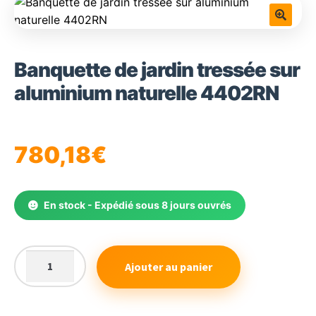
🔍
Banquette de jardin tressée sur
aluminium naturelle 4402RN
780,18
€
En stock - Expédié sous 8 jours ouvrés
Ajouter au panier
quantité
de
Banquette