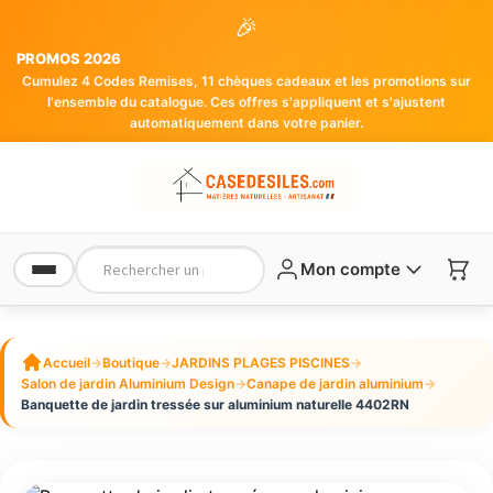
🎉
PROMOS 2026
Cumulez 4 Codes Remises, 11 chèques cadeaux et les promotions sur
l'ensemble du catalogue. Ces offres s'appliquent et s'ajustent
automatiquement dans votre panier.
Mon compte
Accueil
→
Boutique
→
JARDINS PLAGES PISCINES
→
Salon de jardin Aluminium Design
→
Canape de jardin aluminium
→
Banquette de jardin tressée sur aluminium naturelle 4402RN