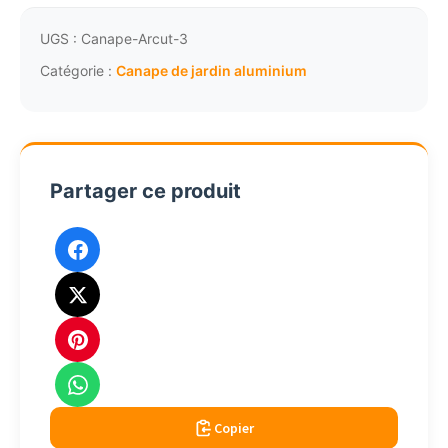
de
jardin
UGS :
Canape-Arcut-3
tressée
Catégorie :
Canape de jardin aluminium
sur
aluminium
naturelle
4402RN
Partager ce produit
Copier