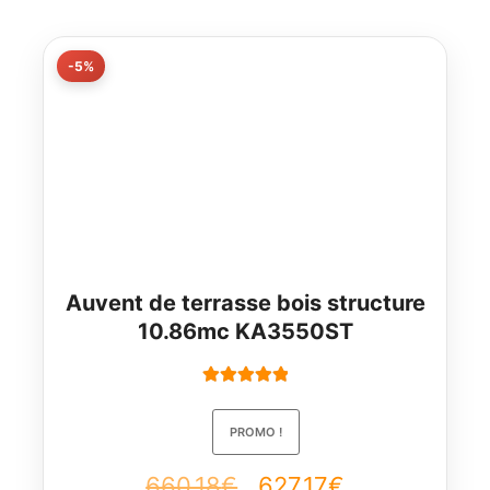
-5%
Auvent de terrasse bois structure
10.86mc KA3550ST
Note
5.00
sur
5
PROMO !
Le
Le
660,18
€
627,17
€