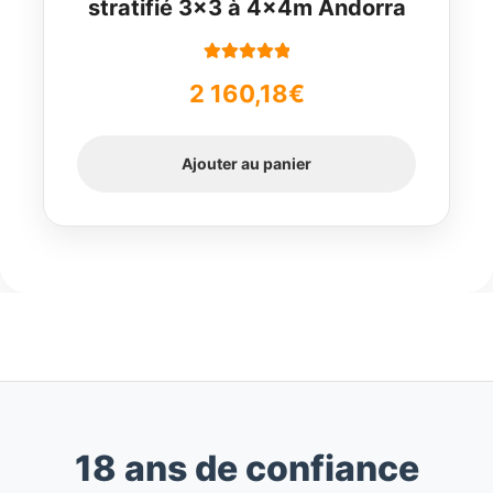
stratifié 3×3 à 4x4m Andorra
Note
5.00
sur
2 160,18
€
5
Ajouter au panier
18 ans de confiance