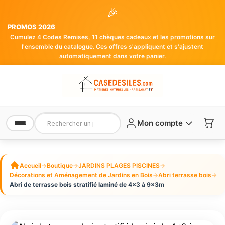
🎉
PROMOS 2026
Cumulez 4 Codes Remises, 11 chèques cadeaux et les promotions sur
l'ensemble du catalogue. Ces offres s'appliquent et s'ajustent
automatiquement dans votre panier.
Mon compte
Accueil
→
Boutique
→
JARDINS PLAGES PISCINES
→
Décorations et Aménagement de Jardins en Bois
→
Abri terrasse bois
→
Abri de terrasse bois stratifié laminé de 4×3 à 9x3m