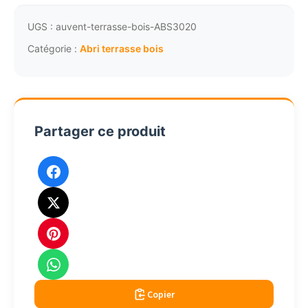
de
terrasse
UGS :
auvent-terrasse-bois-ABS3020
bois
Catégorie :
Abri terrasse bois
stratifié
laminé
de
4x3
Partager ce produit
à
9x3m
Copier