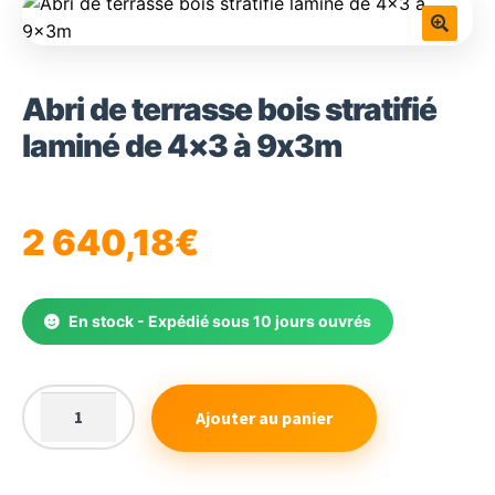
🔍
Abri de terrasse bois stratifié
laminé de 4×3 à 9x3m
2 640,18
€
En stock - Expédié sous 10 jours ouvrés
Ajouter au panier
quantité
de
Abri