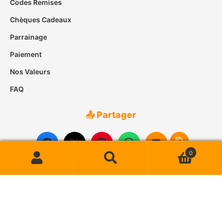
Codes Remises
Chèques Cadeaux
Parrainage
Paiement
Nos Valeurs
FAQ
📤 Partager
0
Recherche
Recherche
pour :
© 2007-2026
Case des Îles
• Tous droits réservés
🔒 Paiement Sécurisé
📦 Livraison Suivie
⭐ Satisfait ou Remboursé