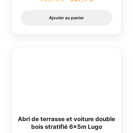
prix
prix
Ajouter au panier
initial
actuel
était :
est :
660,18€.
627,17€.
Abri de terrasse et voiture double
bois stratifié 6x5m Lugo