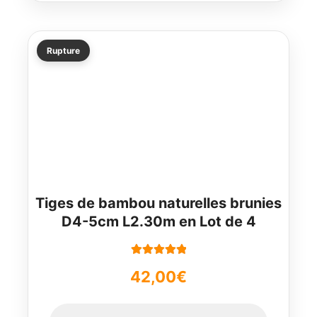
Rupture
Tiges de bambou naturelles brunies
D4-5cm L2.30m en Lot de 4
Note
5.00
sur
42,00
€
5