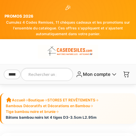
🎉
PROMOS 2026
Cumulez 4 Codes Remises, 11 chèques cadeaux et les promotions sur
l'ensemble du catalogue. Ces offres s'appliquent et s'ajustent
automatiquement dans votre panier.
Mon compte
Accueil
→
Boutique
→
STORES ET REVÊTEMENTS
→
Bambous Décoratifs et Décorations en Bambou
→
Tige bambou noire et brunie
→
Bâtons bambou noirs lot 4 tiges D3-3.5cm L2.95m