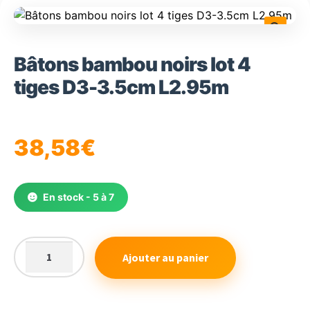
🔍
Bâtons bambou noirs lot 4
tiges D3-3.5cm L2.95m
38,58
€
En stock - 5 à 7
Ajouter au panier
quantité
de
Bâtons