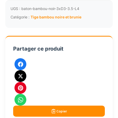
bambou
noirs
UGS :
baton-bambou-noir-3xD3-3.5-L4
lot
Catégorie :
Tige bambou noire et brunie
4
tiges
D3-
3.5cm
Partager ce produit
L2.95m
Copier