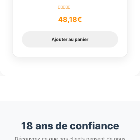
Note
4.67
48,18
€
sur 5
Ajouter au panier
18 ans de confiance
Découvrez ce que nos clients pensent de nous