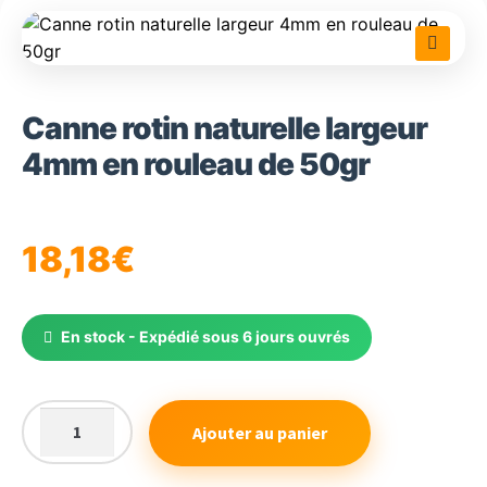
🔍
Canne rotin naturelle largeur
4mm en rouleau de 50gr
18,18
€
En stock - Expédié sous 6 jours ouvrés
Ajouter au panier
quantité
de