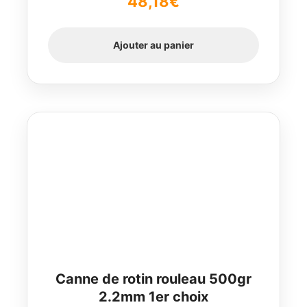
48,18
€
sur 5
Ajouter au panier
Canne de rotin rouleau 500gr
2.2mm 1er choix