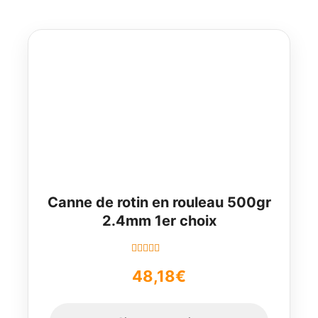
Canne de rotin en rouleau 500gr
2.4mm 1er choix
Note
4.67
48,18
€
sur 5