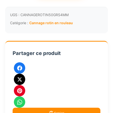
Canne
rotin
naturelle
UGS :
CANNAGEROTIN50GRS4MM
largeur
Catégorie :
Cannage rotin en rouleau
4mm
en
rouleau
de
Partager ce produit
50gr