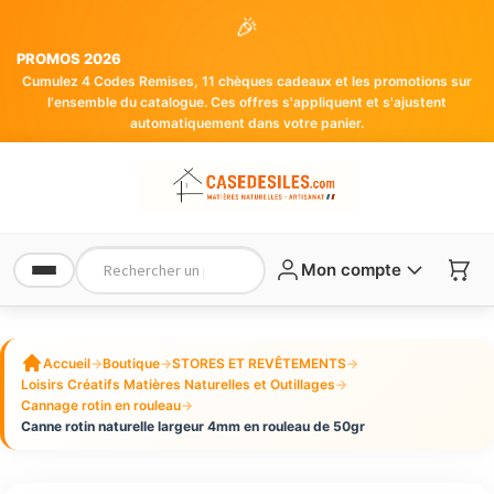
🎉
PROMOS 2026
Cumulez 4 Codes Remises, 11 chèques cadeaux et les promotions sur
l'ensemble du catalogue. Ces offres s'appliquent et s'ajustent
automatiquement dans votre panier.
Mon compte
Accueil
→
Boutique
→
STORES ET REVÊTEMENTS
→
Loisirs Créatifs Matières Naturelles et Outillages
→
Cannage rotin en rouleau
→
Canne rotin naturelle largeur 4mm en rouleau de 50gr