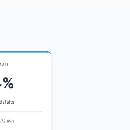
DUIT
4%
tisfaits
572 avis