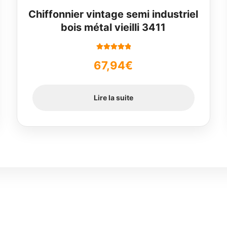
Chiffonnier vintage semi industriel
bois métal vieilli 3411
Note
5.00
sur
67,94
€
5
Lire la suite