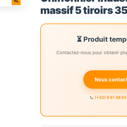
massif 5 tiroirs 3
🔍
⏳ Produit temp
Contactez-nous pour obtenir plus
Nous contacte
📞
(+33) 9 61 48 63