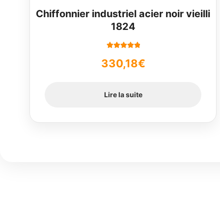
Chiffonnier industriel acier noir vieilli
1824
Note
5.00
sur
330,18
€
5
Lire la suite