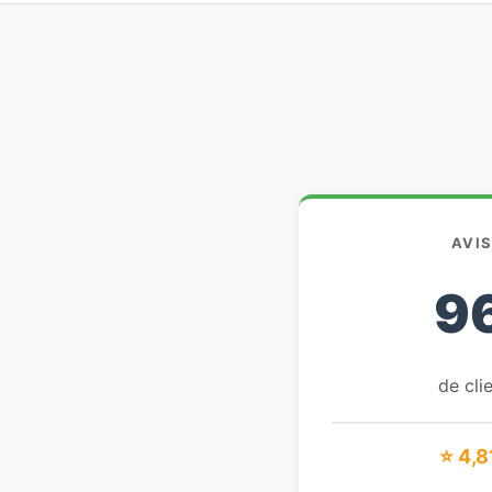
AVI
9
de clie
⭐ 4,8