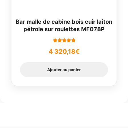
Bar malle de cabine bois cuir laiton
pétrole sur roulettes MF078P
Note
5.00
sur
4 320,18
€
5
Ajouter au panier