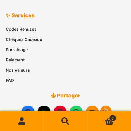
✨ Services
Codes Remises
Chèques Cadeaux
Parrainage
Paiement
Nos Valeurs
FAQ
📤 Partager
0
Recherche
Recherche