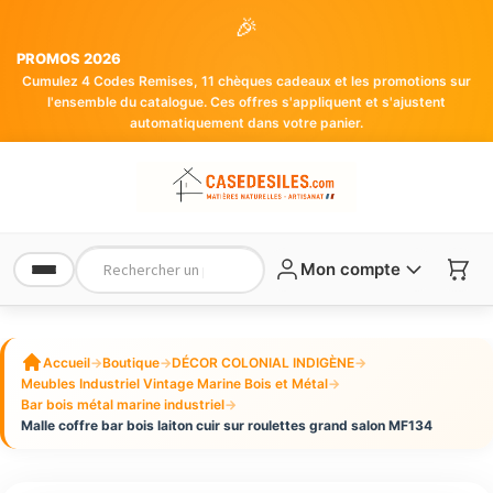
🎉
PROMOS 2026
Cumulez 4 Codes Remises, 11 chèques cadeaux et les promotions sur
l'ensemble du catalogue. Ces offres s'appliquent et s'ajustent
automatiquement dans votre panier.
Mon compte
Accueil
→
Boutique
→
DÉCOR COLONIAL INDIGÈNE
→
Meubles Industriel Vintage Marine Bois et Métal
→
Bar bois métal marine industriel
→
Malle coffre bar bois laiton cuir sur roulettes grand salon MF134