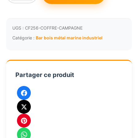
de
Malle
coffre
bar
UGS :
CF256-COFFRE-CAMPAGNE
bois
Catégorie :
Bar bois métal marine industriel
laiton
cuir
sur
roulettes
Partager ce produit
grand
salon
MF134