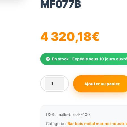
MF077B
🔍
4 320,18
€
En stock - Expédié sous 10 jours ouvr
Ajouter au panier
quantité
de
Malle
de
cabine
UGS :
malle-bois-FF100
armoire
Catégorie :
Bar bois métal marine industrie