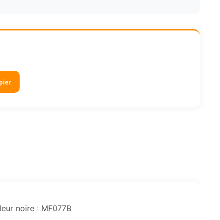
pier
uleur noire : MF077B