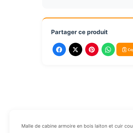
en
bois
laiton
cuir
Partager ce produit
MF077B
Co
Malle de cabine armoire en bois laiton et cuir co