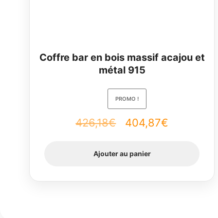
Coffre bar en bois massif acajou et
métal 915
PROMO !
Le
Le
426,18
€
404,87
€
prix
prix
Ajouter au panier
initial
actuel
était :
est :
426,18€.
404,87€.