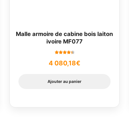
Malle armoire de cabine bois laiton
ivoire MF077
Note
4.50
4 080,18
€
sur 5
Ajouter au panier