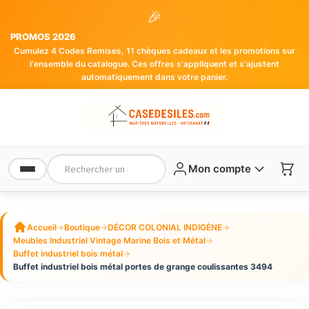
🎉
PROMOS 2026
Cumulez 4 Codes Remises, 11 chèques cadeaux et les promotions sur
l'ensemble du catalogue. Ces offres s'appliquent et s'ajustent
automatiquement dans votre panier.
Mon compte
Accueil
→
Boutique
→
DÉCOR COLONIAL INDIGÈNE
→
Meubles Industriel Vintage Marine Bois et Métal
→
Buffet industriel bois métal
→
Buffet industriel bois métal portes de grange coulissantes 3494