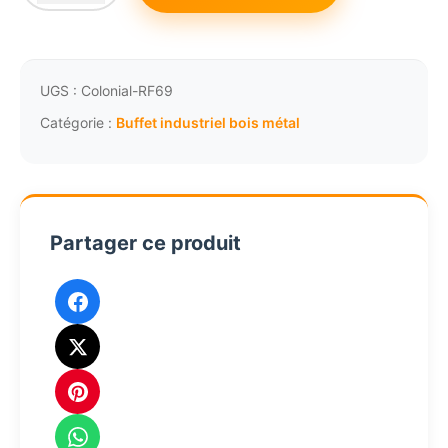
de
Buffet
industriel
bois
UGS :
Colonial-RF69
métal
Catégorie :
Buffet industriel bois métal
portes
de
grange
coulissantes
Partager ce produit
3494