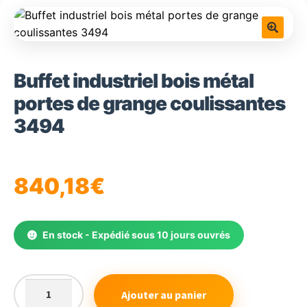
🔍
Buffet industriel bois métal
portes de grange coulissantes
3494
840,18
€
En stock - Expédié sous 10 jours ouvrés
Ajouter au panier
quantité