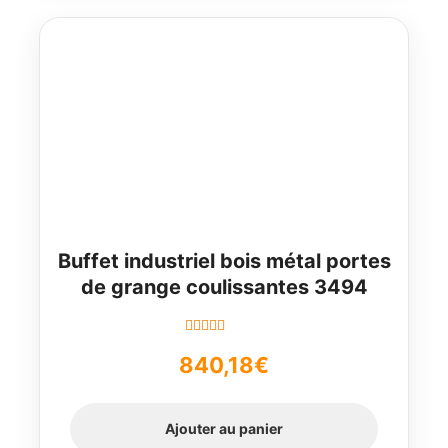
Buffet industriel bois métal portes
de grange coulissantes 3494
Note
5.00
sur
840,18
€
5
Ajouter au panier