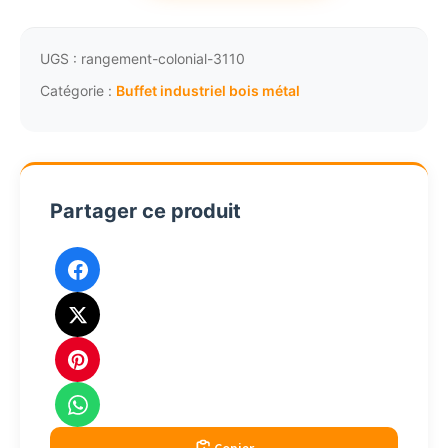
Buffet
industriel
acier
UGS :
rangement-colonial-3110
et
Catégorie :
Buffet industriel bois métal
bois
recyclé
4
portes
Partager ce produit
130cm
1901