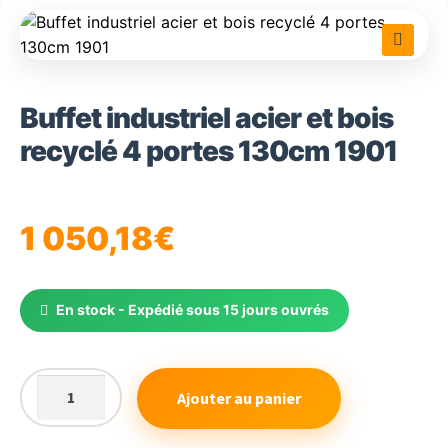
🔍
Buffet industriel acier et bois
recyclé 4 portes 130cm 1901
1 050,18
€
En stock - Expédié sous 15 jours ouvrés
Ajouter au panier
quantité
de