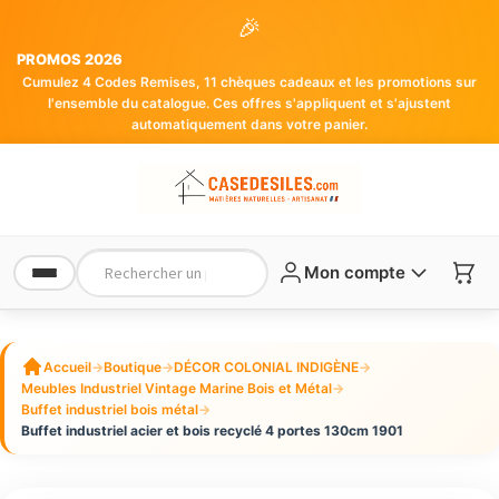
🎉
PROMOS 2026
Cumulez 4 Codes Remises, 11 chèques cadeaux et les promotions sur
l'ensemble du catalogue. Ces offres s'appliquent et s'ajustent
automatiquement dans votre panier.
Mon compte
Accueil
→
Boutique
→
DÉCOR COLONIAL INDIGÈNE
→
Meubles Industriel Vintage Marine Bois et Métal
→
Buffet industriel bois métal
→
Buffet industriel acier et bois recyclé 4 portes 130cm 1901