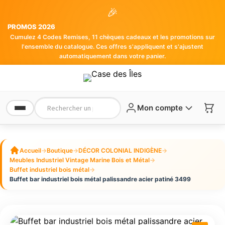
🎉
PROMOS 2026
Cumulez 4 Codes Remises, 11 chèques cadeaux et les promotions sur
l'ensemble du catalogue. Ces offres s'appliquent et s'ajustent
automatiquement dans votre panier.
Mon compte
Accueil
→
Boutique
→
DÉCOR COLONIAL INDIGÈNE
→
Meubles Industriel Vintage Marine Bois et Métal
→
Buffet industriel bois métal
→
Buffet bar industriel bois métal palissandre acier patiné 3499