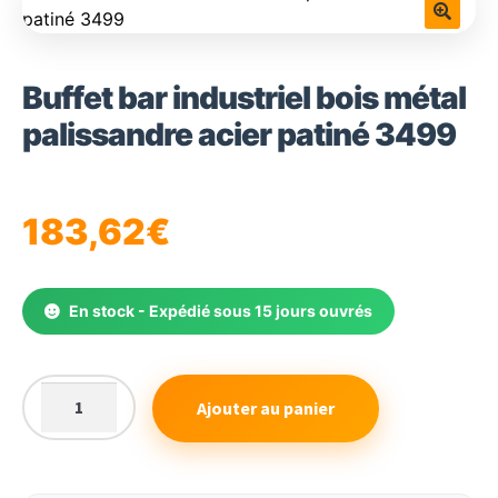
🔍
Buffet bar industriel bois métal
palissandre acier patiné 3499
183,62
€
En stock - Expédié sous 15 jours ouvrés
Ajouter au panier
quantité
de
Buffet