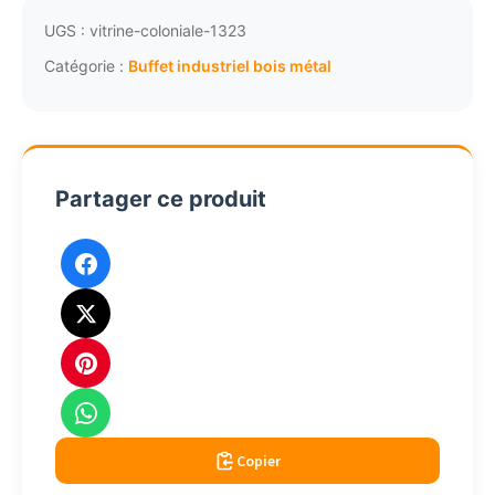
bar
industriel
UGS :
vitrine-coloniale-1323
bois
Catégorie :
Buffet industriel bois métal
métal
palissandre
acier
patiné
Partager ce produit
3499
Copier