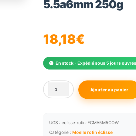
5.5a6mm 250g
🔍
18,18
€
En stock - Expédié sous 5 jours ouvré
Ajouter au panier
quantité
de
Eclisse
moelle
rotin
UGS :
eclisse-rotin-ECMA5M5COW
régulière
Catégorie :
Moelle rotin éclisse