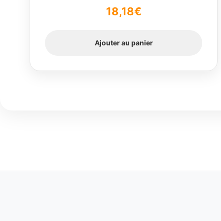
Note
5.00
sur
18,18
€
5
Ajouter au panier