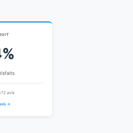
DUIT
4%
tisfaits
572 avis
avis →