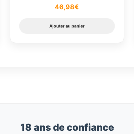
Note
5.00
sur
46,98
€
5
Ajouter au panier
18 ans de confiance