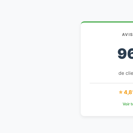
AVI
9
de clie
⭐ 4,8
Voir 