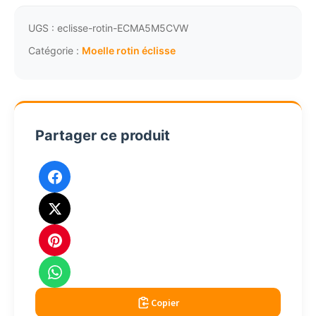
moelle
rotin
UGS :
eclisse-rotin-ECMA5M5CVW
régularisée
Catégorie :
Moelle rotin éclisse
vert
5.5a6mm
250g
Partager ce produit
Copier