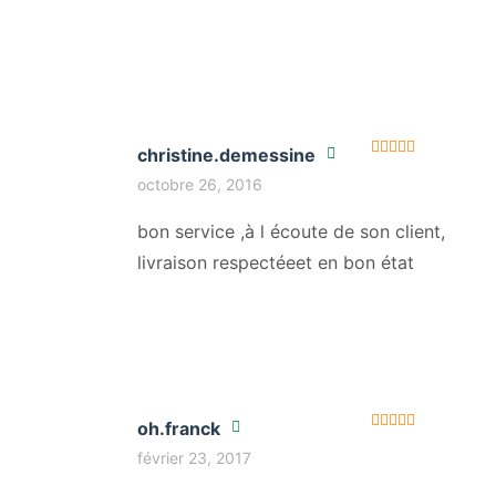
christine.demessine
Note
5
sur 5
octobre 26, 2016
bon service ,à l écoute de son client,
livraison respectéeet en bon état
oh.franck
Note
5
sur 5
février 23, 2017