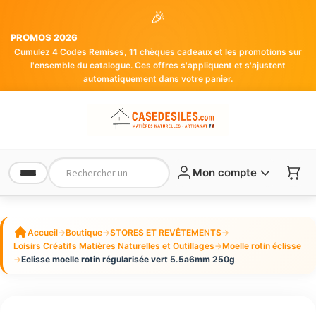
🎉
PROMOS 2026
Cumulez 4 Codes Remises, 11 chèques cadeaux et les promotions sur
l'ensemble du catalogue. Ces offres s'appliquent et s'ajustent
automatiquement dans votre panier.
Mon compte
Accueil
→
Boutique
→
STORES ET REVÊTEMENTS
→
Loisirs Créatifs Matières Naturelles et Outillages
→
Moelle rotin éclisse
→
Eclisse moelle rotin régularisée vert 5.5a6mm 250g