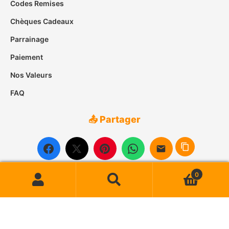
Codes Remises
Chèques Cadeaux
Parrainage
Paiement
Nos Valeurs
FAQ
📤 Partager
0
Recherche
Recherche
pour :
© 2007-2026
Case des Îles
• Tous droits réservés
🔒 Paiement Sécurisé
📦 Livraison Suivie
⭐ Satisfait ou Remboursé