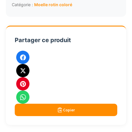
caramel
Catégorie :
Moelle rotin coloré
2mm
rouleau
250gr
Partager ce produit
Copier