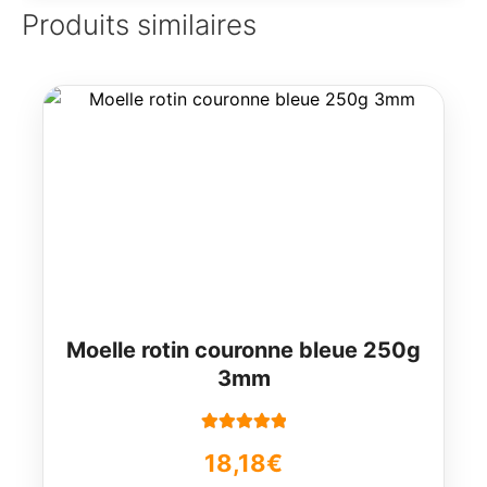
Produits similaires
Moelle rotin couronne bleue 250g
3mm
Note
5.00
sur
18,18
€
5