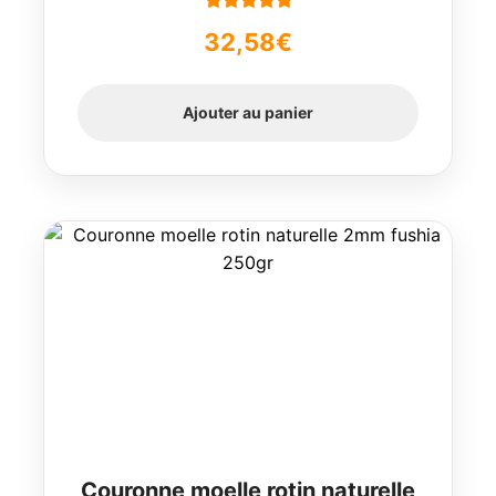
Note
5.00
sur
32,58
€
5
Ajouter au panier
Couronne moelle rotin naturelle