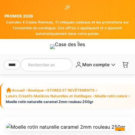
🎉
PROMOS 2026
Cumulez 4 Codes Remises, 11 chèques cadeaux et les promotions sur
l'ensemble du catalogue. Ces offres s'appliquent et s'ajustent
automatiquement dans votre panier.
Mon compte
Accueil
→
Boutique
→
STORES ET REVÊTEMENTS
→
Loisirs Créatifs Matières Naturelles et Outillages
→
Moelle rotin coloré
→
Moelle rotin naturelle caramel 2mm rouleau 250gr