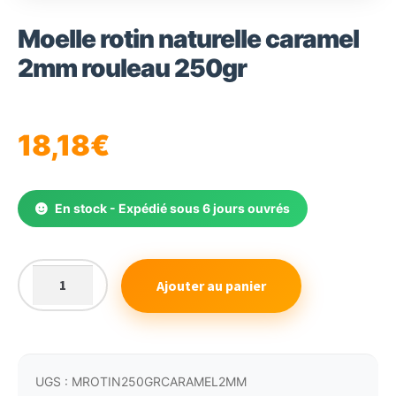
🔍
Moelle rotin naturelle caramel
2mm rouleau 250gr
18,18
€
En stock - Expédié sous 6 jours ouvrés
Ajouter au panier
quantité
de
Moelle
rotin
naturelle
UGS :
MROTIN250GRCARAMEL2MM