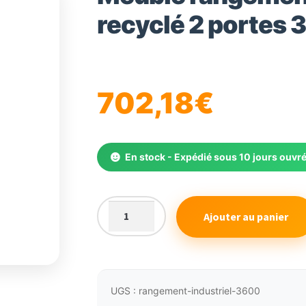
recyclé 2 portes 
702,18
€
En stock - Expédié sous 10 jours ouvr
Ajouter au panier
quantité
de
Meuble
rangement
industriel
UGS :
rangement-industriel-3600