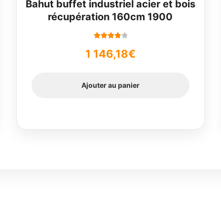
Bahut buffet industriel acier et bois
récupération 160cm 1900
Note
4.00
1 146,18
€
sur 5
Ajouter au panier