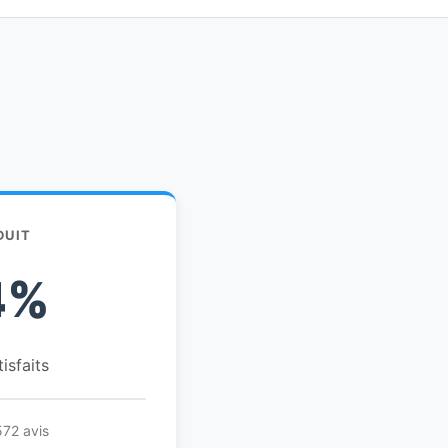
DUIT
4%
tisfaits
572 avis