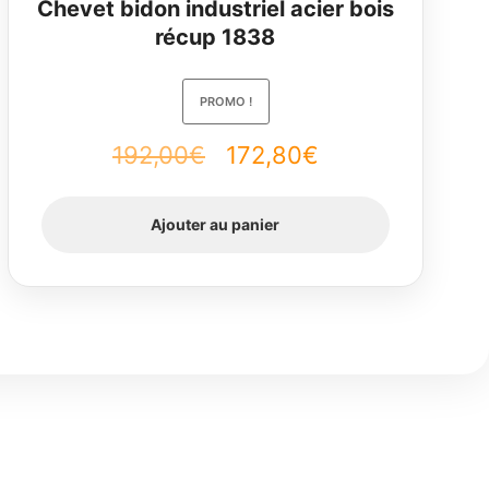
Chevet bidon industriel acier bois
récup 1838
PROMO !
Le
Le
192,00
€
172,80
€
prix
prix
Ajouter au panier
initial
actuel
était :
est :
192,00€.
172,80€.