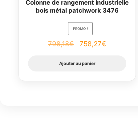
Colonne de rangement industrielle
bois métal patchwork 3476
PROMO !
Le
Le
798,18
€
758,27
€
prix
prix
Ajouter au panier
initial
actuel
était :
est :
798,18€.
758,27€.