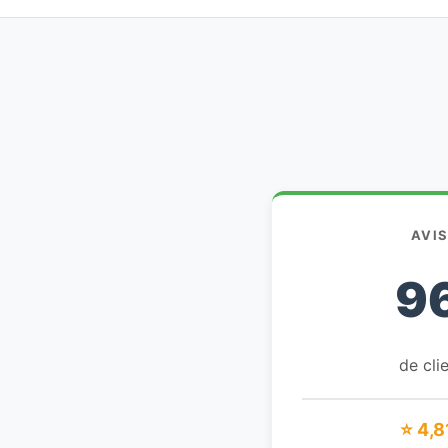
AVI
9
de clie
⭐ 4,8