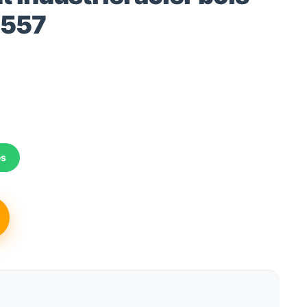
3557
és