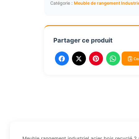
acier
Catégorie :
Meuble de rangement Industri
bois
recyclé
2
portes
Partager ce produit
3557
Co
Meuble rangement industriel acier bois recyclé 2