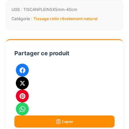
rotin
canne
UGS :
TISCANPLEIN5X5mm-40cm
plein
Catégorie :
Tissage rotin rêvetement naturel
revêtement
5x5mm
40cm
Partager ce produit
Copier