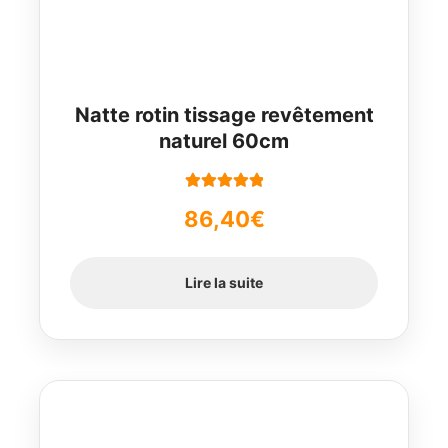
Natte rotin tissage revêtement
naturel 60cm
Note
5.00
sur
86,40
€
5
Lire la suite