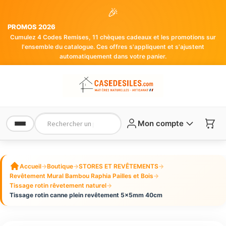
🎉
PROMOS 2026
Cumulez 4 Codes Remises, 11 chèques cadeaux et les promotions sur
l'ensemble du catalogue. Ces offres s'appliquent et s'ajustent
automatiquement dans votre panier.
Mon compte
Accueil
→
Boutique
→
STORES ET REVÊTEMENTS
→
Revêtement Mural Bambou Raphia Pailles et Bois
→
Tissage rotin rêvetement naturel
→
Tissage rotin canne plein revêtement 5x5mm 40cm